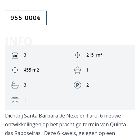
955 000
€
INFO
Rooms:
Area:
3
215
m²
Ground area:
Garage:
455 m2
1
Bathrooms:
Fronts:
3
2
Terrace:
1
Dichtbij Santa Barbara de Nexe en Faro, 6 nieuwe
ontwikkelingen op het prachtige terrein van Quinta
das Raposeiras. Deze 6 kavels, gelegen op een