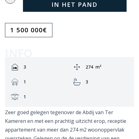
IN HET PAND
1 500 000
€
INFO
Rooms:
Area:
3
274
m²
Garage:
Bathrooms:
1
3
Terrace:
1
Zeer goed gelegen tegenover de Abdij van Ter
Kameren en met een prachtig uitzicht erop, receptie
appartement van meer dan 274 m2 woonoppervlak
oversteken. Gelegen op de 4e verdieping van een