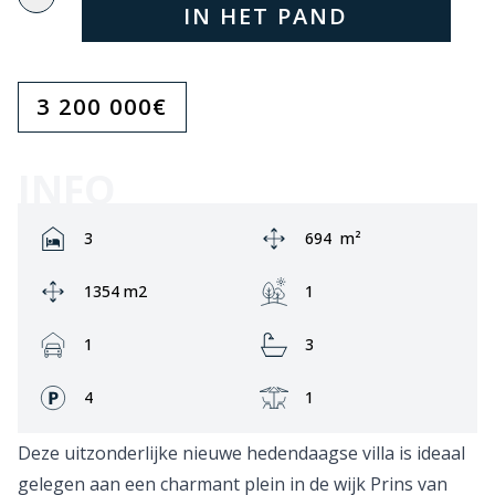
IN HET PAND
3 200 000
€
INFO
Rooms:
Area:
3
694
m²
Ground area:
Garden:
1354 m2
1
Garage:
Bathrooms:
1
3
Fronts:
Terrace:
4
1
Deze uitzonderlijke nieuwe hedendaagse villa is ideaal
gelegen aan een charmant plein in de wijk Prins van