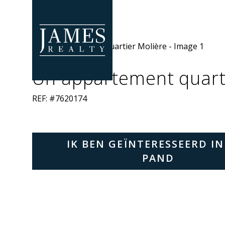
Skip to main content
Un appartement quart
REF: #7620174
IK BEN GEÏNTERESSEERD IN
PAND