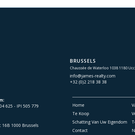
BRUSSELS
Chaussée de Waterloo 1038 1180 Ucc
info@james-realty.com
+32 (0)2 218 38 38
m:
Home
V
504 625 - IPI 505 779
Te Koop
V
Schatting Van Uw Eigendom
T
et 16B 1000 Brussels
Contact
N