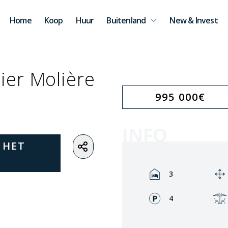
Home
Koop
Huur
Buitenland
New & Invest
ier Molière
995 000
€
INFO
 HET
Rooms:
3
Fronts:
4