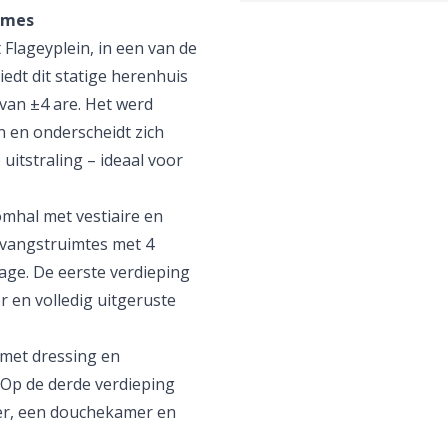
umes
 Flageyplein, in een van de
edt dit statige herenhuis
van ±4 are. Het werd
 en onderscheidt zich
 uitstraling – ideaal voor
omhal met vestiaire en
tvangstruimtes met 4
age. De eerste verdieping
 en volledig uitgeruste
 met dressing en
Op de derde verdieping
er, een douchekamer en