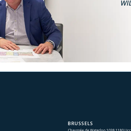
WI
BRUSSELS
Chaussée de Waterloo 1038 1180 Ucc