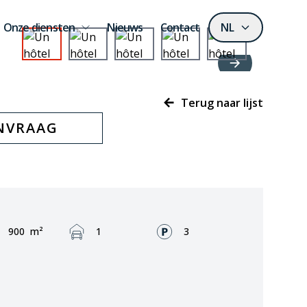
Onze diensten
Nieuws
Contact
NL
Terug naar lijst
ANVRAAG
Area:
Garage:
Fronts:
900
m²
1
3