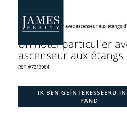
Skip to main content
Un hôtel particulier a
ascenseur aux étangs d
REF: #7213084
IK BEN GEÏNTERESSEERD IN
PAND