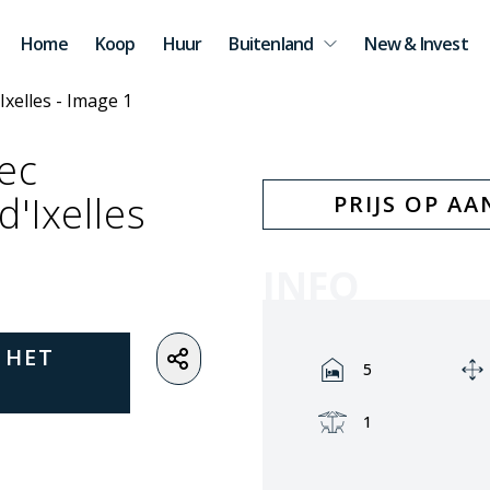
Home
Koop
Huur
Buitenland
New & Invest
vec
'Ixelles
PRIJS OP A
INFO
 HET
Rooms:
5
Terrace:
1