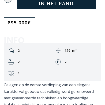
IN HET PAND
895 000
€
INFO
Rooms:
Area:
2
159
m²
Bathrooms:
Fronts:
2
2
Terrace:
1
Gelegen op de eerste verdieping van een elegant
karaktervol gebouw dat volledig werd gerenoveerd
met geavanceerde technieken en hoogwaardige
isolatie, geniet dit appartement van een topligging,