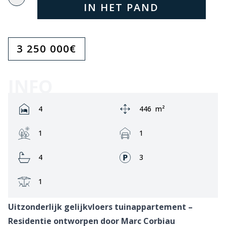
IN HET PAND
3 250 000
€
INFO
Rooms:
Area:
4
446
m²
Garden:
Garage:
1
1
Bathrooms:
Fronts:
4
3
Terrace:
1
Uitzonderlijk gelijkvloers tuinappartement –
Residentie ontworpen door Marc Corbiau