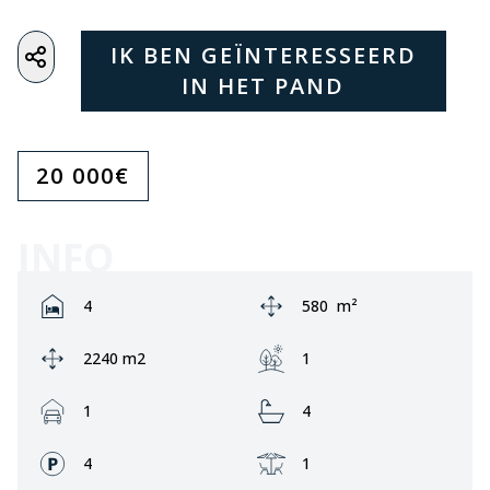
IK BEN GEÏNTERESSEERD
IN HET PAND
20 000
€
INFO
Rooms:
Area:
4
580
m²
Ground area:
Garden:
2240 m2
1
Garage:
Bathrooms:
1
4
Fronts:
Terrace:
4
1