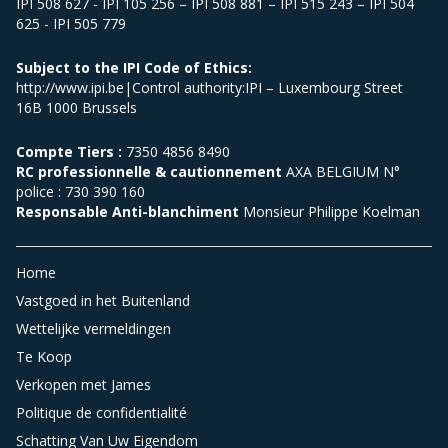
IPI 508 627 - IPI 105 256 – IPI 508 881 – IPI 515 243 – IPI 504
625 - IPI 505 779
Subject to the IPI Code of Ethics:
http://www.ipi.be|Control authority:IPI – Luxembourg Street
16B 1000 Brussels
Compte Tiers :
7350 4856 8490
RC professionnelle & cautionnement
AXA BELGIUM N°
police : 730 390 160
Responsable Anti-blanchiment
Monsieur Philippe Koelman
Home
Vastgoed in het Buitenland
Wettelijke vermeldingen
Te Koop
Verkopen met James
Politique de confidentialité
Schatting Van Uw Eigendom