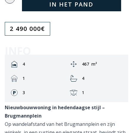
IN HET PAND
2 490 000
€
INFO
Rooms:
Area:
4
467
m²
Garage:
Bathrooms:
1
4
Fronts:
Terrace:
3
1
Nieuwbouwwoning in hedendaagse stijl –
Brugmannplein
Op wandelafstand van het Brugmannplein en zijn
winkels, in een rustige en elegante straat, bevindt zich