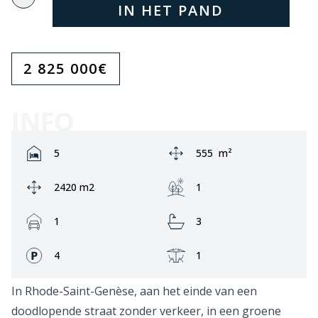
IN HET PAND
2 825 000
€
INFO
Rooms:
Area:
5
555
m²
Ground area:
Garden:
2420 m2
1
Garage:
Bathrooms:
1
3
Fronts:
Terrace:
4
1
In Rhode-Saint-Genèse, aan het einde van een
doodlopende straat zonder verkeer, in een groene