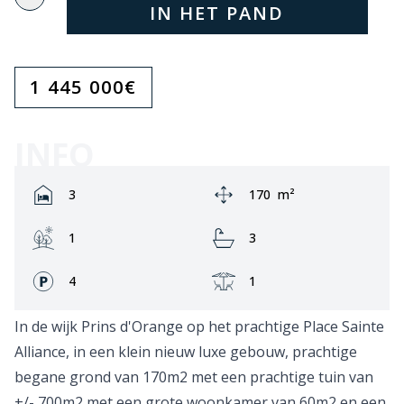
IN HET PAND
1 445 000
€
INFO
Rooms:
Area:
3
170
m²
Garden:
Bathrooms:
1
3
Fronts:
Terrace:
4
1
In de wijk Prins d'Orange op het prachtige Place Sainte
Alliance, in een klein nieuw luxe gebouw, prachtige
begane grond van 170m2 met een prachtige tuin van
+/- 700m2 met een grote woonkamer van 60m2 en een