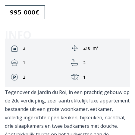
995 000
€
INFO
Rooms:
Area:
3
210
m²
Garage:
Bathrooms:
1
2
Fronts:
Terrace:
2
1
Tegenover de Jardin du Roi, in een prachtig gebouw op
de 2de verdieping, zeer aantrekkelijk luxe appartement
bestaande uit een grote woonkamer, eetkamer,
volledig ingerichte open keuken, bijkeuken, nachthal,
drie slaapkamers en twee badkamers met douche.
Aantrekkelijk terras op het zuidwesten aan de