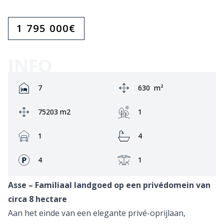
1 795 000
€
INFO
Rooms:
Area:
7
630
m²
Ground area:
Garden:
75203 m2
1
Garage:
Bathrooms:
1
4
Fronts:
Terrace:
4
1
Asse – Familiaal landgoed op een privédomein van
circa 8 hectare
Aan het einde van een elegante privé-oprijlaan,