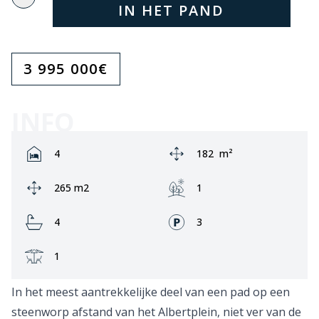
IN HET PAND
3 995 000
€
INFO
Rooms:
Area:
4
182
m²
Ground area:
Garden:
265 m2
1
Bathrooms:
Fronts:
4
3
Terrace:
1
In het meest aantrekkelijke deel van een pad op een
steenworp afstand van het Albertplein, niet ver van de