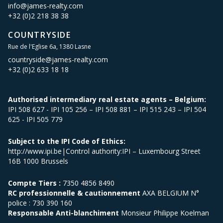
info@james-realty.com
+32 (0)2 218 38 38
COUNTRYSIDE
Rue de l'Eglise 6a, 1380 Lasne
countryside@james-realty.com
+32 (0)2 633 18 18
Authorised intermediary real estate agents – Belgium:
IPI 508 627 - IPI 105 256 – IPI 508 881 – IPI 515 243 – IPI 504
625 - IPI 505 779
Subject to the IPI Code of Ethics:
http://www.ipi.be|Control authority:IPI – Luxembourg Street
16B 1000 Brussels
Compte Tiers :
7350 4856 8490
RC professionnelle & cautionnement
AXA BELGIUM N°
police : 730 390 160
Responsable Anti-blanchiment
Monsieur Philippe Koelman