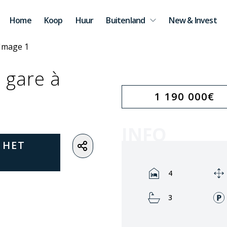
Home
Koop
Huur
Buitenland
New & Invest
a gare à
1 190 000
€
INFO
 HET
Rooms:
4
Bathrooms:
3