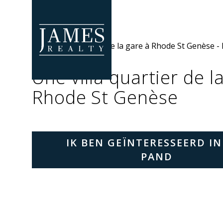
Skip to main content
Une villa quartier de l
Rhode St Genèse
IK BEN GEÏNTERESSEERD IN
PAND