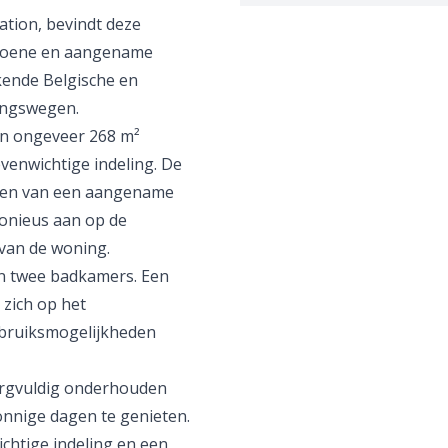
tation, bevindt deze
 groene en aangename
kende Belgische en
dingswegen.
an ongeveer 268 m²
evenwichtige indeling. De
ieten van een aangename
monieus aan op de
 van de woning.
en twee badkamers. Een
zich op het
ebruiksmogelijkheden
zorgvuldig onderhouden
nnige dagen te genieten.
chtige indeling en een