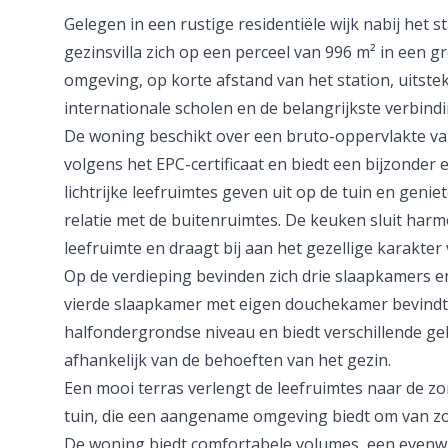
Gelegen in een rustige residentiële wijk nabij het s
gezinsvilla zich op een perceel van 996 m² in een
omgeving, op korte afstand van het station, uitste
internationale scholen en de belangrijkste verbin
De woning beschikt over een bruto-oppervlakte v
volgens het EPC-certificaat en biedt een bijzonder 
lichtrijke leefruimtes geven uit op de tuin en gen
relatie met de buitenruimtes. De keuken sluit har
leefruimte en draagt bij aan het gezellige karakter
Op de verdieping bevinden zich drie slaapkamers 
vierde slaapkamer met eigen douchekamer bevindt 
halfondergrondse niveau en biedt verschillende g
afhankelijk van de behoeften van het gezin.
Een mooi terras verlengt de leefruimtes naar de 
tuin, die een aangename omgeving biedt om van zo
De woning biedt comfortabele volumes, een evenwi