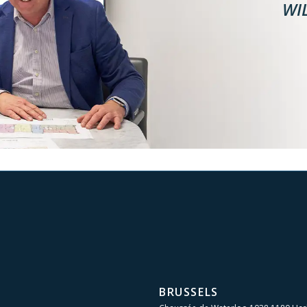
WI
BRUSSELS