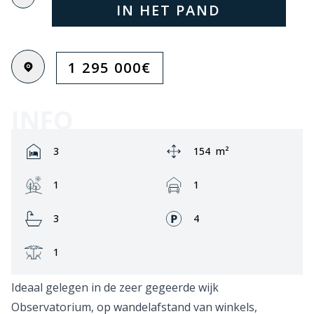
IN HET PAND
1 295 000
€
INFO
Rooms:
Area:
3
154
m²
Garden:
Garage:
1
1
Bathrooms:
Fronts:
3
4
Terrace:
1
Ideaal gelegen in de zeer gegeerde wijk
Observatorium, op wandelafstand van winkels,