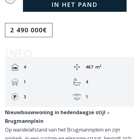
IN HET PAND
2 490 000
€
INFO
Rooms:
Area:
4
467
m²
Garage:
Bathrooms:
1
4
Fronts:
Terrace:
3
1
Nieuwbouwwoning in hedendaagse stijl –
Brugmannplein
Op wandelafstand van het Brugmannplein en zijn
winkels, in een rustige en elegante straat, bevindt zich