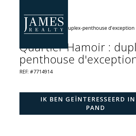
Skip to main content
Quartier Hamoir : dup
penthouse d'exceptio
REF: #7714914
IK BEN GEÏNTERESSEERD IN
PAND