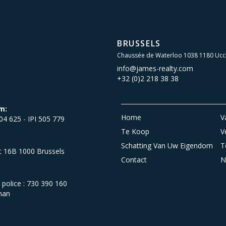
BRUSSELS
Chaussée de Waterloo 1038 1180 Ucc
info@james-realty.com
+32 (0)2 218 38 38
m:
Home
V
504 625 - IPI 505 779
Te Koop
V
Schatting Van Uw Eigendom
T
et 16B 1000 Brussels
Contact
N
olice : 730 390 160
man