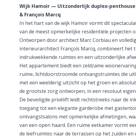
Wijk Hamoir — Uitzonderlijk duplex-penthouse
& François Marcq
In het hart van de wijk Hamoir vormt dit spectacul
van de meest opmerkelijke residentiële projecten o
Ontworpen door architect Marc Corbiau en volled
interieurarchitect François Marcq, combineert het ti
indrukwekkende ruimtes en een uitzonderlijke afw
Het appartement biedt een zeldzame woonervarin
ruime, lichtdoorstroomde ontvangstruimtes die ui
met een weelderig uitzicht op het groen en absolute 
de grootste zorg ontworpen, in een resoluut eigentij
De beveiligde privélift leidt rechtstreeks naar de i
toegang tot een elegante garderobe met gastentoi
ontvangstsalons met opmerkelijke afmetingen, waa
van een open haard. Een ruime eetkamer vormt een
de leefruimtes naar de terrassen op het zuiden en 