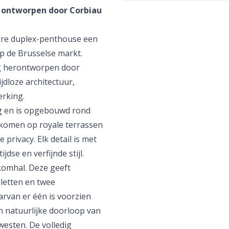
 ontworpen door Corbiau
aire duplex-penthouse een
p de Brusselse markt.
ig herontworpen door
jdloze architectuur,
erking.
g en is opgebouwd rond
tkomen op royale terrassen
privacy. Elk detail is met
dse en verfijnde stijl.
nkomhal. Deze geeft
letten en twee
rvan er één is voorzien
 natuurlijke doorloop van
westen. De volledig