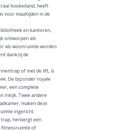
raal kookeiland, heeft
is voor maaltijden in de
bibliotheek en kantoren,
lijk ontworpen als
er als woonruimte worden
nt dankzij de
nentrap of met de lift, is
k. De bijzonder royale
mer, een complete
n inkijk. Twee andere
 badkamer, maken deze
uimte ingericht.
e trap, herbergt een
 fitnessruimte of