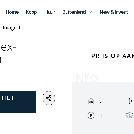
Home
Koop
Huur
Buitenland
New & Invest
lex-
n
PRIJS OP A
INFO
 HET
Rooms:
3
Fronts:
4