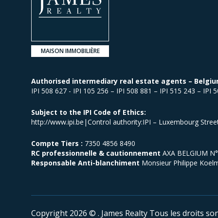
MAISON IMMOBILIÈRE
Authorised intermediary real estate agents – Belgiu
IPI 508 627 - IPI 105 256 – IPI 508 881 – IPI 515 243 – IPI 
Subject to the IPI Code of Ethics:
http://www.ipi.be|Control authority:IPI – Luxembourg Stre
Compte Tiers :
7350 4856 8490
RC professionnelle & cautionnement
AXA BELGIUM N° p
Responsable Anti-blanchiment
Monsieur Philippe Koel
Copyright 2026 © . James Realty
Tous les droits son