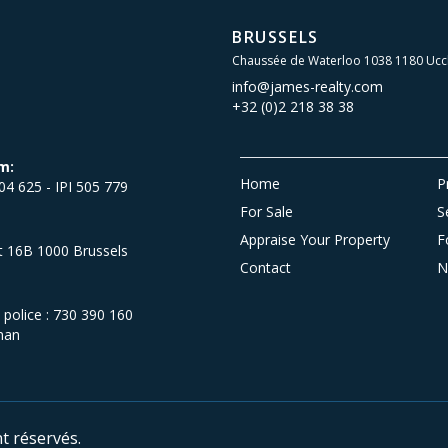
BRUSSELS
Chaussée de Waterloo 1038 1180 Ucc
info@james-realty.com
+32 (0)2 218 38 38
m:
Home
P
504 625 - IPI 505 779
For Sale
S
Appraise Your Property
F
et 16B 1000 Brussels
Contact
N
olice : 730 390 160
man
t réservés.