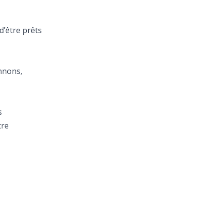
d’être prêts
nnons,
s
tre