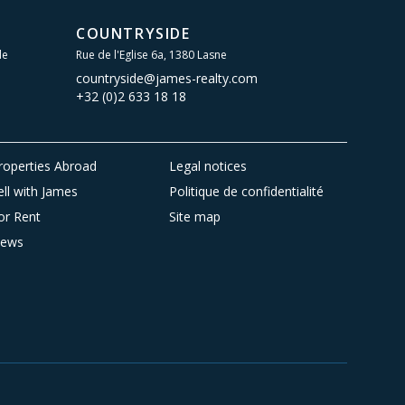
COUNTRYSIDE
le
Rue de l'Eglise 6a, 1380 Lasne
countryside@james-realty.com
+32 (0)2 633 18 18
roperties Abroad
Legal notices
ell with James
Politique de confidentialité
or Rent
Site map
ews