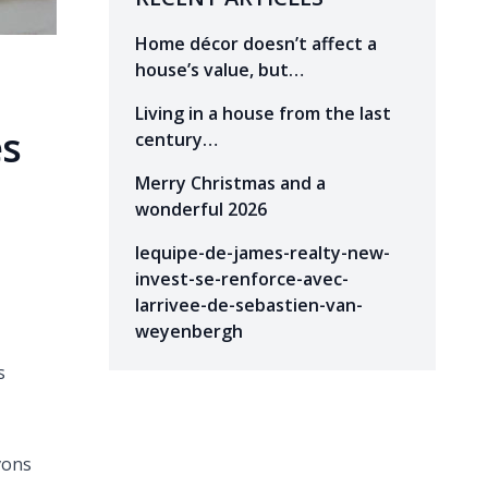
Home décor doesn’t affect a
house’s value, but…
Living in a house from the last
es
century…
Merry Christmas and a
wonderful 2026
lequipe-de-james-realty-new-
invest-se-renforce-avec-
larrivee-de-sebastien-van-
weyenbergh
s
vons