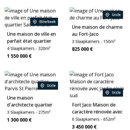
Uccle
Location:
Etterbeek
Location:
Une maison de charme
Une maison de ville en
au Fort-Jaco
parfait état quartier
Slaapkamers:
Area:
3
Slaapkamers
-
150
m²
Saint-Michel
Slaapkamers:
Area:
4
Slaapkamers
-
320
m²
Price:
825 000
€
Price:
1 550 000
€
Uccle
Location:
Uccle
Location:
Une maison
d'architecte quartier
Fort Jaco Maison de
Parvis St Pierre
caractère rénovée avec
Slaapkamers:
Area:
3
Slaapkamers
-
275
m²
jardin plein sud
Slaapkamers:
Area:
Price:
6
Slaapkamers
-
652
m²
1 300 000
€
Price:
3 450 000
€