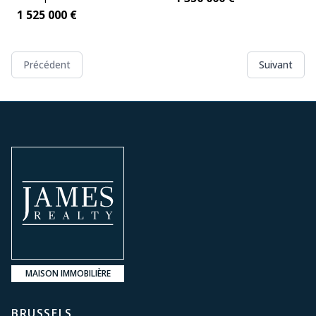
Price:
1 525 000
€
Précédent
Suivant
MAISON IMMOBILIÈRE
BRUSSELS