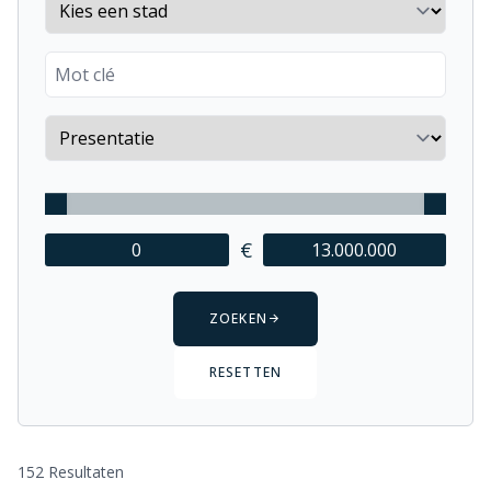
City
Keyword
Sort by
€
ZOEKEN
RESETTEN
152 Resultaten