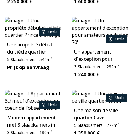
de velden
een terrein van 3
Price:
Price:
2 250 000
€
1 600 000
€
hectare
Uccle
Location:
Uccle
Location:
Une propriété début
du siècle quartier
Un appartement
Prince d'Orange
d'exception pour
Slaapkamers:
Area:
5
Slaapkamers
-
542
m²
amateurs de design
Slaapkamers:
Area:
Price:
3
Slaapkamers
-
282
m²
Prijs op aanvraag
70'
Price:
1 240 000
€
Uccle
Location:
Uccle
Location:
Une maison de ville
Modern appartement
quartier Cavell
met 3 slaapkamers in
Slaapkamers:
Area:
5
Slaapkamers
-
272
m²
Observatoriumwijk
Slaapkamers:
Area:
3
Slaapkamers
-
180
m²
Price:
1 350 000
€