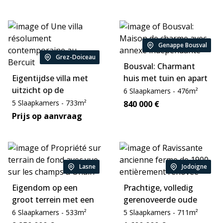
Genappe Bousval
Location:
Grez-Doiceau
Location:
Bousval: Charmant
Eigentijdse villa met
huis met tuin en apart
uitzicht op de
bijgebouw
Slaapkamers:
Area:
6
Slaapkamers
-
476
m²
golfbaan
Slaapkamers:
Area:
5
Slaapkamers
-
733
m²
Price:
840 000
€
Price:
Prijs op aanvraag
Lasne
Jodoigne
Location:
Location:
Eigendom op een
Prachtige, volledig
groot terrein met een
gerenoveerde oude
prachtig uitzicht over
boerderij uit 1900 op
Slaapkamers:
Area:
Slaapkamers:
Area:
6
Slaapkamers
-
533
m²
5
Slaapkamers
-
711
m²