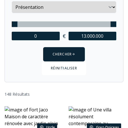
Sort by
€
CHERCHER
RÉINITIALISER
148 Résultats
Uccle
Grez-Doiceau