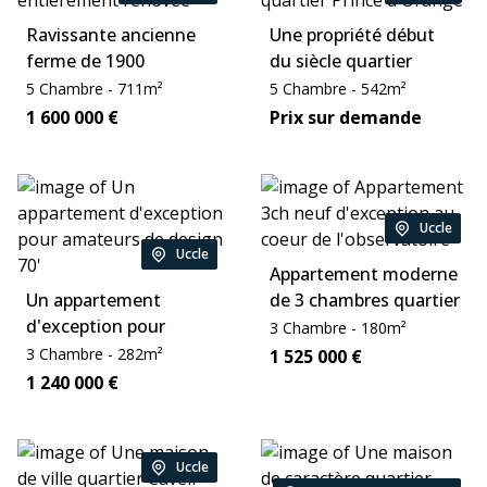
Location:
Location:
Ravissante ancienne
Une propriété début
ferme de 1900
du siècle quartier
entièrement rénovée
Prince d'Orange
Chambre:
Zone:
Chambre:
Zone:
5
Chambre
-
711
m²
5
Chambre
-
542
m²
sur un terrain de 3 Ha
Price:
Price:
1 600 000
€
Prix sur demande
Uccle
Location:
Uccle
Location:
Appartement moderne
Un appartement
de 3 chambres quartier
d'exception pour
de l'Observatoire
Chambre:
Zone:
3
Chambre
-
180
m²
amateurs de design
Chambre:
Zone:
3
Chambre
-
282
m²
Price:
1 525 000
€
70'
Price:
1 240 000
€
Uccle
Location: