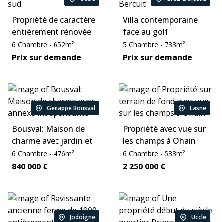
Location:
Location:
Propriété de caractère
Villa contemporaine
entièrement rénovée
face au golf
quartier Fort-Jaco
Chambre:
Zone:
Chambre:
Zone:
6
Chambre
-
652
m²
5
Chambre
-
733
m²
Price:
Price:
Prix sur demande
Prix sur demande
Genappe Bousval
Lasne
Location:
Location:
Bousval: Maison de
Propriété avec vue sur
charme avec jardin et
les champs à Ohain
annexe indépendante
Chambre:
Zone:
Chambre:
Zone:
6
Chambre
-
476
m²
6
Chambre
-
533
m²
Price:
Price:
840 000
€
2 250 000
€
Jodoigne
Uccle