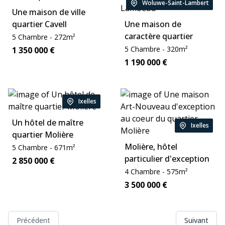
Woluwe-Saint-Lambert
Location:
Une maison de ville
quartier Cavell
Une maison de
caractère quartier
Chambre:
Zone:
5
Chambre
-
272
m²
Lambeau
Chambre:
Zone:
Price:
5
Chambre
-
320
m²
1 350 000
€
Price:
1 190 000
€
Ixelles
Location:
Un hôtel de maître
Ixelles
Location:
quartier Molière
Molière, hôtel
Chambre:
Zone:
5
Chambre
-
671
m²
particulier d'exception
Price:
2 850 000
€
entièrement restauré
Chambre:
Zone:
4
Chambre
-
575
m²
Price:
3 500 000
€
Précédent
Suivant