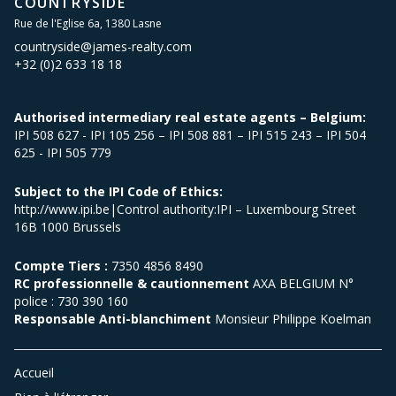
COUNTRYSIDE
Rue de l'Eglise 6a, 1380 Lasne
countryside@james-realty.com
+32 (0)2 633 18 18
Authorised intermediary real estate agents – Belgium:
IPI 508 627 - IPI 105 256 – IPI 508 881 – IPI 515 243 – IPI 504
625 - IPI 505 779
Subject to the IPI Code of Ethics:
http://www.ipi.be|Control authority:IPI – Luxembourg Street
16B 1000 Brussels
Compte Tiers :
7350 4856 8490
RC professionnelle & cautionnement
AXA BELGIUM N°
police : 730 390 160
Responsable Anti-blanchiment
Monsieur Philippe Koelman
Accueil