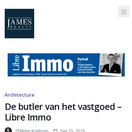
Skip to main content
Architecture
De butler van het vastgoed –
Libre Immo
Philippe Koelman
Sep 10, 2025