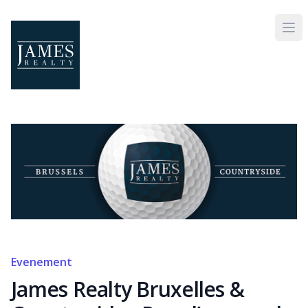
Skip to main content
Evenement
James Realty Bruxelles &