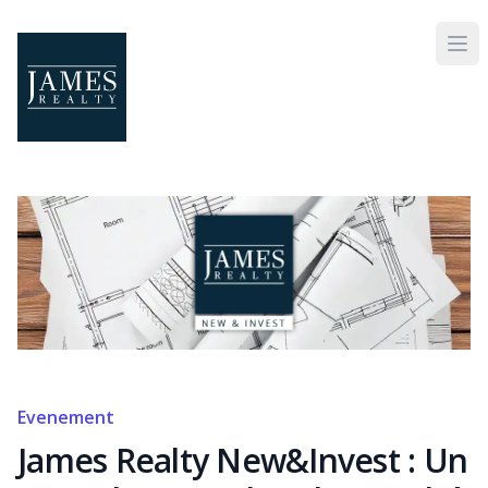
Skip to main content
Evenement
James Realty New&Invest : Un