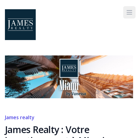
Skip to main content
James realty
James Realty : Votre