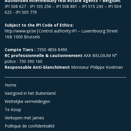
Authorised intermediary real estate agents – Belgium:
IPI 508 627 - IPI 105 256 – IPI 508 881 – IPI 515 243 – IPI 504
625 - IPI 505 779
Subject to the IPI Code of Ethics:
http://www.ipi.be|Control authority:IPI – Luxembourg Street
16B 1000 Brussels
Compte Tiers :
7350 4856 8490
RC professionnelle & cautionnement
AXA BELGIUM N°
police : 730 390 160
Responsable Anti-blanchiment
Monsieur Philippe Koelman
Home
Vastgoed in het Buitenland
Wettelijke vermeldingen
Te Koop
Verkopen met James
Politique de confidentialité