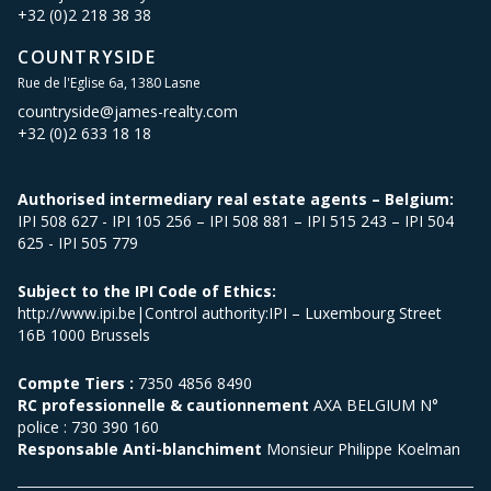
+32 (0)2 218 38 38
COUNTRYSIDE
Rue de l'Eglise 6a, 1380 Lasne
countryside@james-realty.com
+32 (0)2 633 18 18
Authorised intermediary real estate agents – Belgium:
IPI 508 627 - IPI 105 256 – IPI 508 881 – IPI 515 243 – IPI 504
625 - IPI 505 779
Subject to the IPI Code of Ethics:
http://www.ipi.be|Control authority:IPI – Luxembourg Street
16B 1000 Brussels
Compte Tiers :
7350 4856 8490
RC professionnelle & cautionnement
AXA BELGIUM N°
police : 730 390 160
Responsable Anti-blanchiment
Monsieur Philippe Koelman