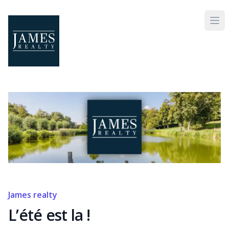
Skip to main content
James realty
L’été est la !