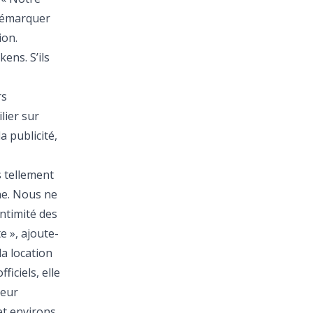
 démarquer
ion.
ens. S’ils
rs
lier sur
a publicité,
s tellement
ne. Nous ne
intimité des
e », ajoute-
la location
iciels, elle
leur
et environs,