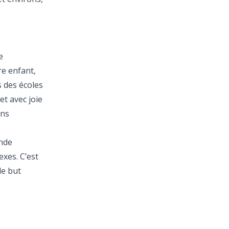
e
re enfant,
s des écoles
et avec joie
ons
ande
xes. C’est
le but