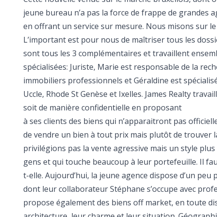
jeune bureau n’a pas la force de frappe de grandes
en offrant un service sur mesure. Nous misons sur le 
L’important est pour nous de maîtriser tous les dos
sont tous les 3 complémentaires et travaillent ensem
spécialisées: Juriste, Marie est responsable de la rech
immobiliers professionnels et Géraldine est spéciali
Uccle, Rhode St Genèse et Ixelles. James Realty travail
soit de manière confidentielle en proposant
à ses clients des biens qui n’apparaitront pas officiell
de vendre un bien à tout prix mais plutôt de trouver
privilégions pas la vente agressive mais un style plus
gens et qui touche beaucoup à leur portefeuille. Il fau
t-elle. Aujourd’hui, la jeune agence dispose d’un peu p
dont leur collaborateur Stéphane s’occupe avec profes
propose également des biens off market, en toute discr
architecture, leur charme et leur situation. Géographi