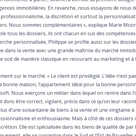
 agences immobilières. En revanche, nous essayons de nous
professionnalisme, la discrétion et surtout la personnalisat
siers. Nous sommes complémentaires », explique Marie Moork
ble tous les dossiers, ils ont chacun en sus des compétences
erche personnalisée, Philippe se profile aussi sur les dossie
sée dans la vente avec une grande maîtrise du marché immobi
le soit de manière classique en recourant au marketing et à l
ement sur le marché. « Le client est privilégié. L’idée n’est pa
 la bonne maison, l’appartement idéal pour la bonne person
 soft. Nous exerçons un métier dans lequel on rentre dans l’
t donc être correct, vigilant, précis dans ce qu’on leur racont
lus d’une soixantaine de biens à la vente et une vingtaine à 
sionnalisme et enthousiasme. Mais à côté de ces dossiers off
étion. Elle est spécialisée dans les biens de qualité de par 
quement, elle se concentre dans le Sud et l’Est de Bruxelles 