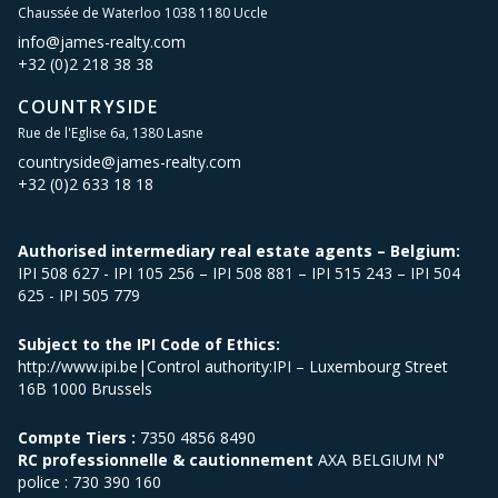
Chaussée de Waterloo 1038 1180 Uccle
info@james-realty.com
+32 (0)2 218 38 38
COUNTRYSIDE
Rue de l'Eglise 6a, 1380 Lasne
countryside@james-realty.com
+32 (0)2 633 18 18
Authorised intermediary real estate agents – Belgium:
IPI 508 627 - IPI 105 256 – IPI 508 881 – IPI 515 243 – IPI 504
625 - IPI 505 779
Subject to the IPI Code of Ethics:
http://www.ipi.be|Control authority:IPI – Luxembourg Street
16B 1000 Brussels
Compte Tiers :
7350 4856 8490
RC professionnelle & cautionnement
AXA BELGIUM N°
police : 730 390 160