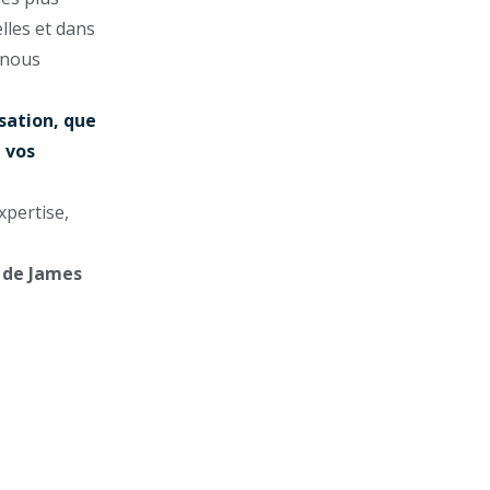
lles et dans
 nous
sation, que
e vos
xpertise,
e de James