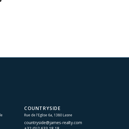
COUNTRYSIDE
le
Rue de l'Eglise 6a, 1380 Lasne
countryside@james-realty.com
+32 (0)2 633 18 18