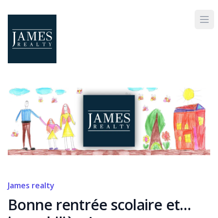
Skip to main content
James realty
Bonne rentrée scolaire et…