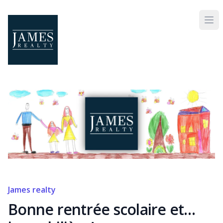
Skip to main content
James realty
Bonne rentrée scolaire et…