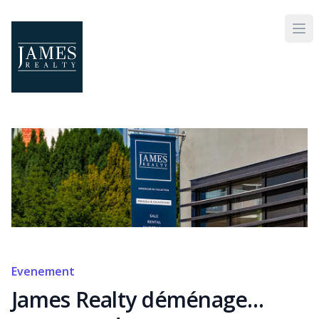
Skip to main content
Evenement
James Realty déménage…