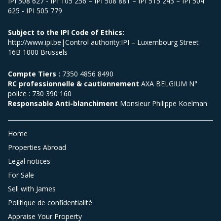
IPI 508 627 - IPI 105 256 – IPI 508 881 – IPI 515 243 – IPI 504
625 - IPI 505 779
Subject to the IPI Code of Ethics:
http://www.ipi.be|Control authority:IPI – Luxembourg Street
16B 1000 Brussels
Compte Tiers :
7350 4856 8490
RC professionnelle & cautionnement
AXA BELGIUM N°
police : 730 390 160
Responsable Anti-blanchiment
Monsieur Philippe Koelman
Home
Properties Abroad
Legal notices
For Sale
Sell with James
Politique de confidentialité
Appraise Your Property