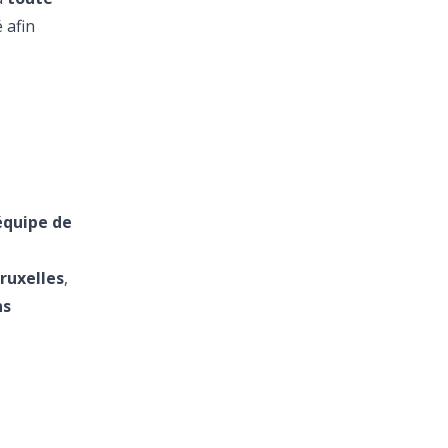
 afin
’équipe de
Bruxelles
,
ns