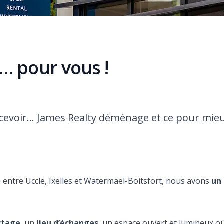
 pour vous !
evoir… James Realty déménage et ce pour mie
e entre Uccle, Ixelles et Watermael-Boitsfort, nous avons
un
rtage
, un
lieu d’échanges
, un espace ouvert et lumineux o