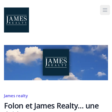
Skip to main content
James realty
Folon et James Realty… une