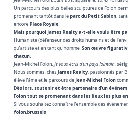
Jean-Michel Folon,
Sans titre
, aquarelle, sd. © Fonda
Un parcours des plus belles sculptures de Folon per
promenant tantôt dans le
parc du Petit Sablon
, tan
encore
Place Royale
.
Mais pourquoi James Realty a-t-elle voulu être p
Humaniste (défenseur des droits humains et de l’envi
qu’artiste et en tant qu’homme.
Son œuvre figurativ
chacun.
Jean-Michel Folon,
Je vous écris d'un pays lointain
, sér
Nous sommes, chez
James Realty
, passionnés par Br
élève l’âme et le parcours de
Jean-Michel Folon
comme
Dès lors, soutenir et être partenaire d’un événem
Folon tout se promenant dans les lieux les plus 
Si vous souhaitez connaître l’ensemble des événements,
folon.brussels