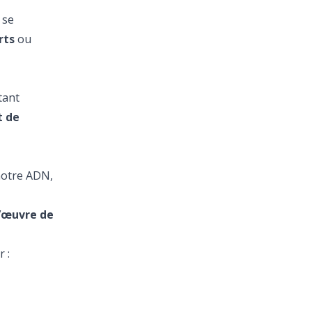
 se
rts
ou
tant
t de
 notre ADN,
l’œuvre de
 :