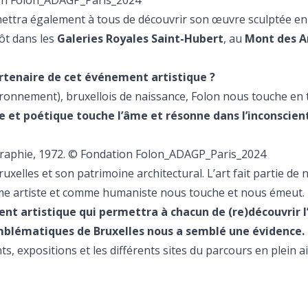
tion Folon_ADAGP_Paris_2024
mettra également à tous de découvrir son œuvre sculptée en
tôt dans les
Galeries Royales Saint-Hubert
, au
Mont des A
artenaire de cet événement artistique ?
ronnement), bruxellois de naissance, Folon nous touche en 
e et poétique touche l’âme et résonne dans l’inconscien
igraphie, 1972. © Fondation Folon_ADAGP_Paris_2024
uxelles et son patrimoine architectural. L’art fait partie de
 artiste et comme humaniste nous touche et nous émeut.
ent artistique qui permettra à chacun de (re)découvrir 
emblématiques de Bruxelles nous a semblé une évidence.
 expositions et les différents sites du parcours en plein air