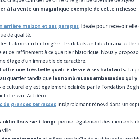
s, chaque coin de rue offre une grande diversité de styles
er à la vente un magnifique exemple de cette richesse
n arrière maison et ses garages
. Idéale pour recevoir elle
e de qualité.
les balcons en fer forgé et les détails architecturaux authe
 et de raffinement à ce quartier historique. Nous y proposo
e étage d’un immeuble de caractère.
B offre une très belle qualité de vie à ses habitants.
La pr
au quartier tandis que
les nombreuses ambassades qui y 
vie culturelle y est également éclairée par la Fondation Bog
hef d’œuvre Art déco.
c de grandes terrasses
intégralement rénové dans un espr
ranklin Roosevelt longe
permet également des moments de
 ville.