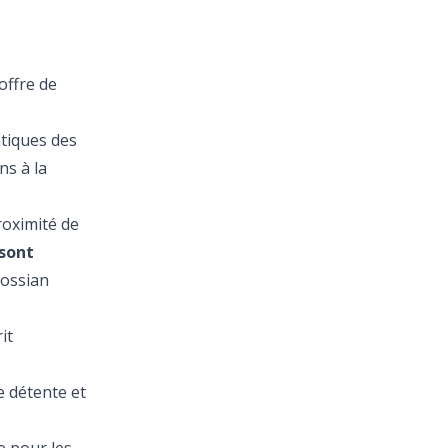
 offre de
ntiques des
ns à la
oximité de
sont
hossian
it
 détente et