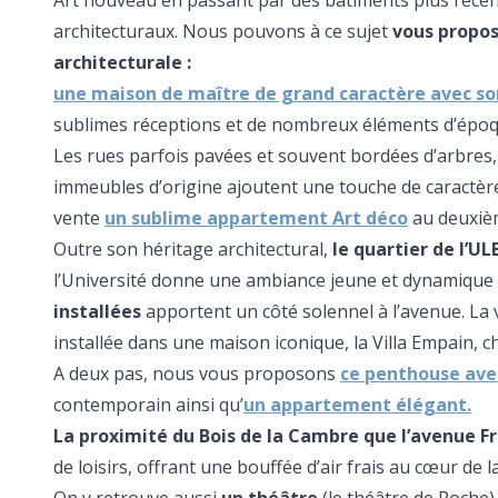
Art nouveau en passant par des bâtiments plus récent
architecturaux. Nous pouvons à ce sujet
vous propos
architecturale :
une maison de maître de grand caractère avec so
sublimes réceptions et de nombreux éléments d’époqu
Les rues parfois pavées et souvent bordées d’arbres, 
immeubles d’origine ajoutent une touche de caractère
vente
un sublime appartement Art déco
au deuxièm
Outre son héritage architectural,
le quartier de l’UL
l’Université donne une ambiance jeune et dynamique 
installées
apportent un côté solennel à l’avenue. La 
installée dans une maison iconique, la Villa Empain, c
A deux pas, nous vous proposons
ce penthouse ave
contemporain ainsi qu’
un appartement élégant.
La proximité du Bois de la Cambre que l’avenue F
de loisirs, offrant une bouffée d’air frais au cœur de la