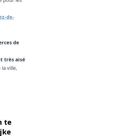
e pour les
ez-de-
erces de
st très aisé
la ville,
 te
jke