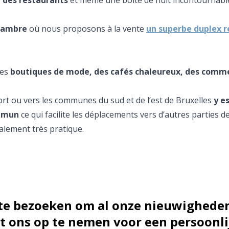
,
des restaurants
et même une boîte de nuit incontournabl
 Cambre
où nous proposons à la vente
un superbe duplex r
des
boutiques de mode, des cafés chaleureux, des comm
rt ou vers les communes du sud et de l’est de Bruxelles
y e
ommun
ce qui facilite les déplacements vers d’autres parties de 
alement très pratique.
 te bezoeken om al onze nieuwigheden
 ons op te nemen voor een persoonli