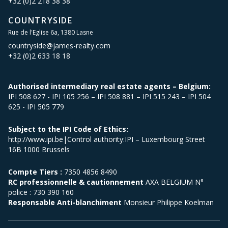
+32 (0)2 218 38 38
COUNTRYSIDE
Rue de l'Eglise 6a, 1380 Lasne
countryside@james-realty.com
+32 (0)2 633 18 18
Authorised intermediary real estate agents – Belgium:
IPI 508 627 - IPI 105 256 – IPI 508 881 – IPI 515 243 – IPI 504
625 - IPI 505 779
Subject to the IPI Code of Ethics:
http://www.ipi.be|Control authority:IPI – Luxembourg Street
16B 1000 Brussels
Compte Tiers :
7350 4856 8490
RC professionnelle & cautionnement
AXA BELGIUM N°
police : 730 390 160
Responsable Anti-blanchiment
Monsieur Philippe Koelman