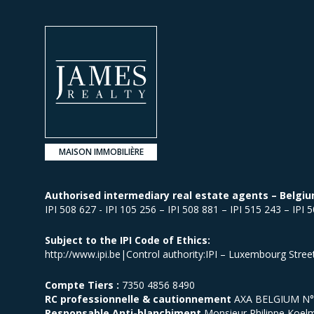
MAISON IMMOBILIÈRE
Authorised intermediary real estate agents – Belgiu
IPI 508 627 - IPI 105 256 – IPI 508 881 – IPI 515 243 – IPI 
Subject to the IPI Code of Ethics:
http://www.ipi.be|Control authority:IPI – Luxembourg Stre
Compte Tiers :
7350 4856 8490
RC professionnelle & cautionnement
AXA BELGIUM N° p
Responsable Anti-blanchiment
Monsieur Philippe Koel