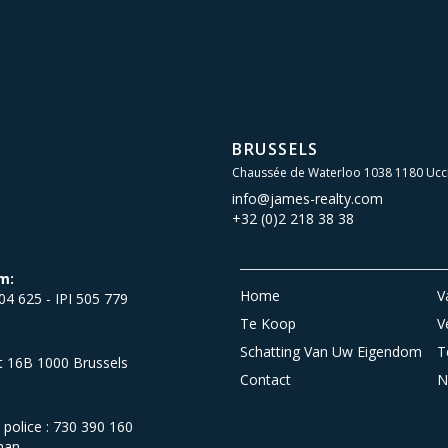
BRUSSELS
Chaussée de Waterloo 1038 1180 Ucc
info@james-realty.com
+32 (0)2 218 38 38
m:
Home
V
504 625 - IPI 505 779
Te Koop
V
Schatting Van Uw Eigendom
T
et 16B 1000 Brussels
Contact
N
olice : 730 390 160
man