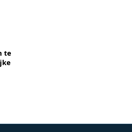
 te
jke