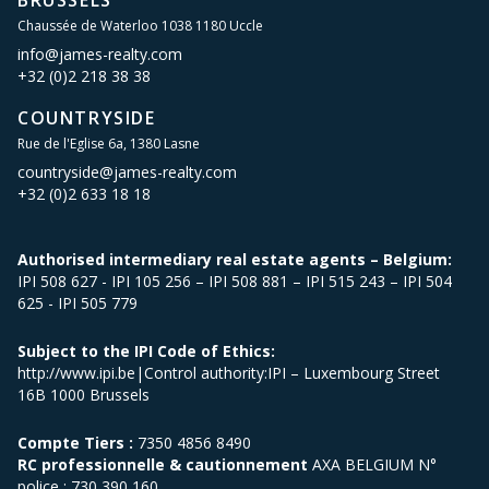
BRUSSELS
Chaussée de Waterloo 1038 1180 Uccle
info@james-realty.com
+32 (0)2 218 38 38
COUNTRYSIDE
Rue de l'Eglise 6a, 1380 Lasne
countryside@james-realty.com
+32 (0)2 633 18 18
Authorised intermediary real estate agents – Belgium:
IPI 508 627 - IPI 105 256 – IPI 508 881 – IPI 515 243 – IPI 504
625 - IPI 505 779
Subject to the IPI Code of Ethics:
http://www.ipi.be|Control authority:IPI – Luxembourg Street
16B 1000 Brussels
Compte Tiers :
7350 4856 8490
RC professionnelle & cautionnement
AXA BELGIUM N°
police : 730 390 160