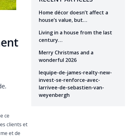
Home décor doesn’t affect a
house’s value, but…
Living in a house from the last
ment
century…
Merry Christmas and a
wonderful 2026
lequipe-de-james-realty-new-
invest-se-renforce-avec-
de.
larrivee-de-sebastien-van-
weyenbergh
e ce
s clients et
rme et de