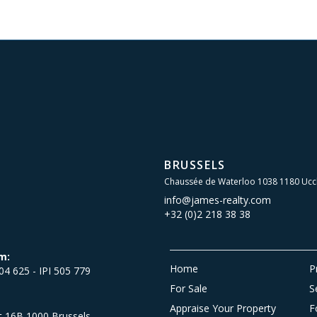
BRUSSELS
Chaussée de Waterloo 1038 1180 Ucc
info@james-realty.com
+32 (0)2 218 38 38
m:
Home
P
504 625 - IPI 505 779
For Sale
S
Appraise Your Property
F
et 16B 1000 Brussels