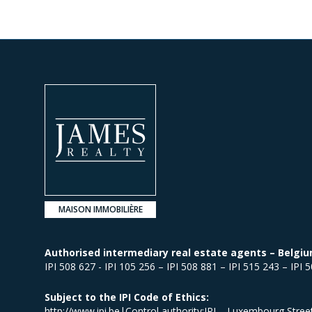
MAISON IMMOBILIÈRE
Authorised intermediary real estate agents – Belgiu
IPI 508 627 - IPI 105 256 – IPI 508 881 – IPI 515 243 – IPI 
Subject to the IPI Code of Ethics:
http://www.ipi.be|Control authority:IPI – Luxembourg Stre