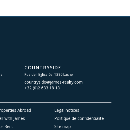
COUNTRYSIDE
le
Rue de l'Eglise 6a, 1380 Lasne
countryside@james-realty.com
+32 (0)2 633 18 18
roperties Abroad
Legal notices
ell with James
Politique de confidentialité
or Rent
Site map