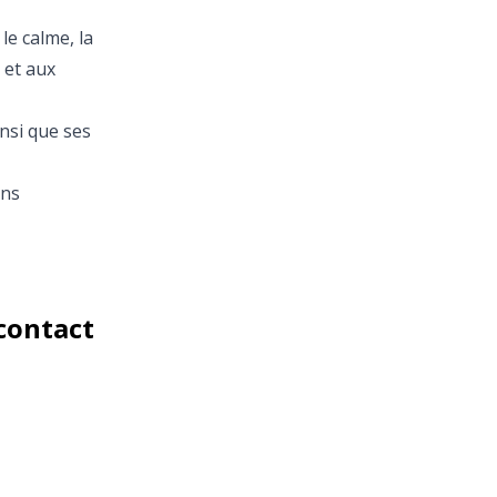
le calme, la
 et aux
nsi que ses
ons
 contact