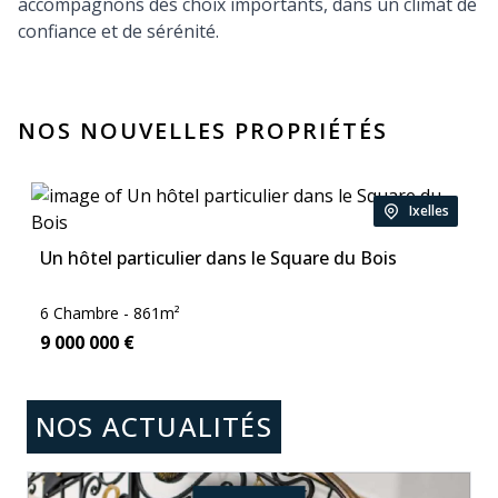
accompagnons des choix importants, dans un climat de
confiance et de sérénité.
NOS NOUVELLES PROPRIÉTÉS
Ixelles
Location:
Un hôtel particulier dans le Square du Bois
Chambre:
Zone:
6
Chambre -
861
m²
Price:
9 000 000
€
NOS ACTUALITÉS