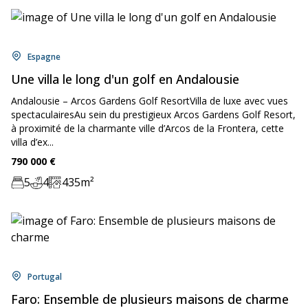
Location:
Espagne
Une villa le long d'un golf en Andalousie
Andalousie – Arcos Gardens Golf ResortVilla de luxe avec vues
spectaculairesAu sein du prestigieux Arcos Gardens Golf Resort,
à proximité de la charmante ville d’Arcos de la Frontera, cette
villa d’ex...
Price:
790 000
€
5
4
435
m²
Chambre:
Bathrooms:
Zone:
Location:
Portugal
Faro: Ensemble de plusieurs maisons de charme