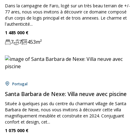
Dans la campagne de Faro, logé sur un très beau terrain de +/-
77 ares, nous vous invitons à découvrir ce domaine composé
d'un corps de logis principal et de trois annexes. Le charme et
l'authenticité...
Price:
1 485 000
€
7
7
453
m²
Chambre:
Bathrooms:
Zone:
Location:
Portugal
Santa Barbara de Nexe: Villa neuve avec piscine
Située à quelques pas du centre du charmant village de Santa
Barbara de Nexe, nous vous invitons à découvrir cette villa
magnifiquement meublée et construite en 2024. Conjuguant
confort et design, cet...
Price:
1 075 000
€