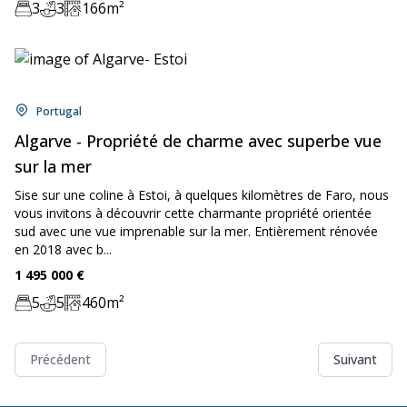
3
3
166
m²
Chambre:
Bathrooms:
Zone:
Location:
Portugal
Algarve - Propriété de charme avec superbe vue
sur la mer
Sise sur une coline à Estoi, à quelques kilomètres de Faro, nous
vous invitons à découvrir cette charmante propriété orientée
sud avec une vue imprenable sur la mer. Entièrement rénovée
en 2018 avec b...
Price:
1 495 000
€
5
5
460
m²
Chambre:
Bathrooms:
Zone:
Précédent
Suivant