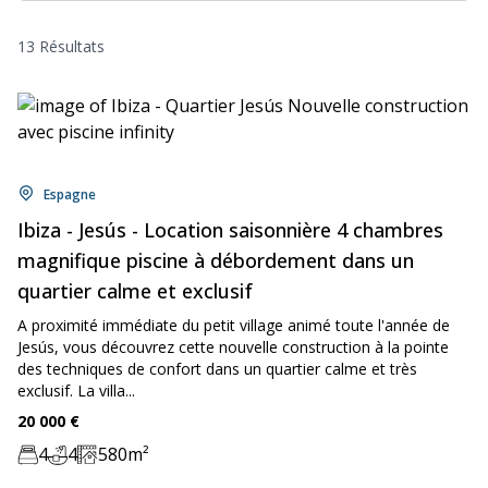
13 Résultats
Location:
Espagne
Ibiza - Jesús - Location saisonnière 4 chambres
magnifique piscine à débordement dans un
quartier calme et exclusif
A proximité immédiate du petit village animé toute l'année de
Jesús, vous découvrez cette nouvelle construction à la pointe
des techniques de confort dans un quartier calme et très
exclusif. La villa...
Price:
20 000
€
4
4
580
m²
Chambre:
Bathrooms:
Zone: