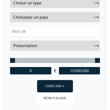
Property type
Country
Keyword
Sort by
€
CHERCHER
RÉINITIALISER