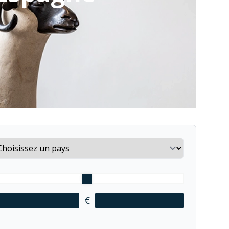
untry
€