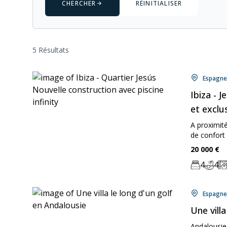
CHERCHER
RÉINITIALISER
5 Résultats
Locati
Espagne
Ibiza - 
et exclus
A proximité
de confort d
Price:
20 000
€
4
4
Chambre:
Bathr
Zo
Locati
Espagne
Une vill
Andalousie