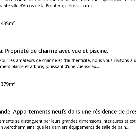
nte ville d’Arcos de la Frontera, cette villa d’ex...
435
m²
ooms:
ne:
on:
: Propriété de charme avec vue et piscine.
our les amateurs de charme et d'authenticité, nous vous invitons à déc
ent planté et arboré, jouissant d'une vue excep...
379
m²
ooms:
ne:
on:
nde: Appartements neufs dans une résidence de pre
ements se distinguent par leurs grandes dimensions intérieures et ex
on Aerotherm ainsi que les derniers équipements de salle de bain...