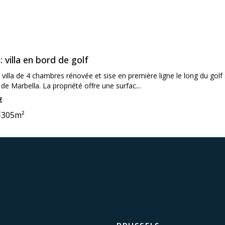
ooms:
on:
 villa en bord de golf
villa de 4 chambres rénovée et sise en première ligne le long du golf si
 de Marbella. La propriété offre une surfac...
€
305
m²
ooms:
ne: