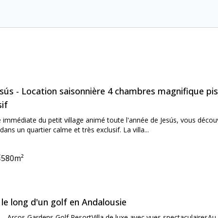
on:
Jesús - Location saisonnière 4 chambres magnifique p
if
 immédiate du petit village animé toute l'année de Jesús, vous décou
ans un quartier calme et très exclusif. La villa...
580
m²
ooms:
ne:
on:
a le long d'un golf en Andalousie
 – Arcos Gardens Golf ResortVilla de luxe avec vues spectaculairesAu 