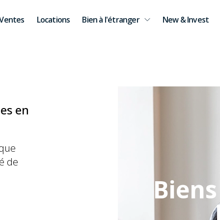
Ventes
Locations
Bien à l'étranger
New & Invest
ces en
 que
é de
Biens 