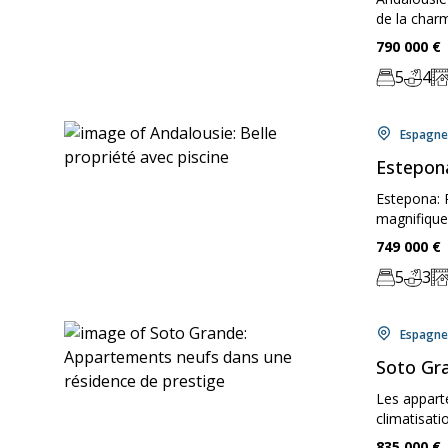
de la charma
Price:
790 000
€
5
4
Chambre:
Bathr
Zo
Locati
Espagne
Estepona
Estepona: P
magnifiquem
Price:
749 000
€
5
3
Chambre:
Bathr
Zo
Locati
Espagne
Soto Gra
Les appart
climatisati
Price:
835 000
€