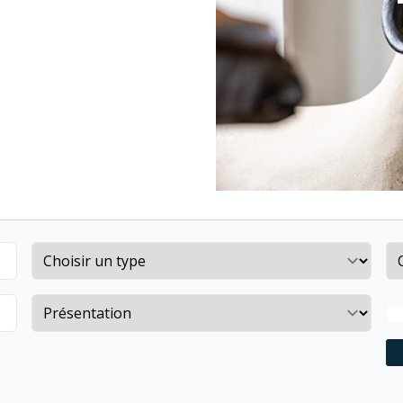
Property type
Co
Sort by