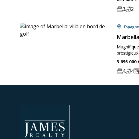
3
2
Chambre:
Bathr
Locati
Espagne
Marbella:
Magnifique 
prestigieux
Price:
3 695 000
4
4
Chambre:
Bathr
Zo