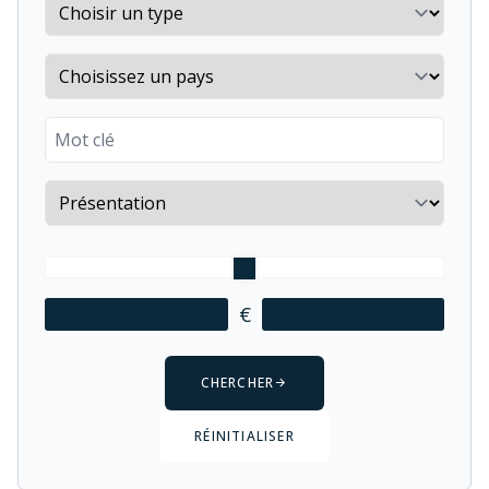
Property type
Country
Keyword
Sort by
€
CHERCHER
RÉINITIALISER