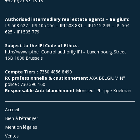
+32 (0)2 633 18 18
Authorised intermediary real estate agents – Belgium:
IPI 508 627 - IPI 105 256 – IPI 508 881 – IPI 515 243 – IPI 504
625 - IPI 505 779
Subject to the IPI Code of Ethics:
http://www.ipi.be|Control authority:IPI – Luxembourg Street
16B 1000 Brussels
Compte Tiers :
7350 4856 8490
RC professionnelle & cautionnement
AXA BELGIUM N°
police : 730 390 160
Responsable Anti-blanchiment
Monsieur Philippe Koelman
Accueil
Bien à l'étranger
Mention légales
Ventes