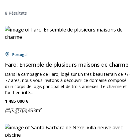
8 Résultats
Location:
Portugal
Faro: Ensemble de plusieurs maisons de charme
Dans la campagne de Faro, logé sur un très beau terrain de +/-
77 ares, nous vous invitons à découvrir ce domaine composé
d'un corps de logis principal et de trois annexes. Le charme et
l'authenticité...
Price:
1 485 000
€
7
7
453
m²
Chambre:
Bathrooms:
Zone: