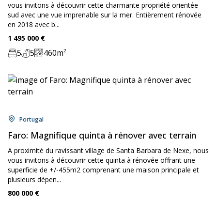
vous invitons à découvrir cette charmante propriété orientée
sud avec une vue imprenable sur la mer. Entièrement rénovée
en 2018 avec b...
Price:
1 495 000
€
5
5
460
m²
Chambre:
Bathrooms:
Zone:
Location:
Portugal
Faro: Magnifique quinta à rénover avec terrain
A proximité du ravissant village de Santa Barbara de Nexe, nous
vous invitons à découvrir cette quinta à rénovée offrant une
superficie de +/-455m2 comprenant une maison principale et
plusieurs dépen...
Price:
800 000
€