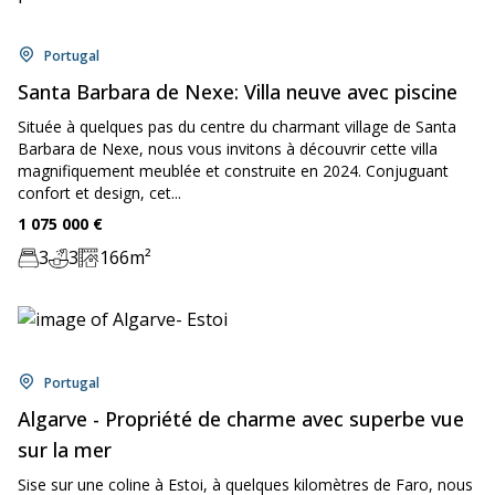
Location:
Portugal
Santa Barbara de Nexe: Villa neuve avec piscine
Située à quelques pas du centre du charmant village de Santa
Barbara de Nexe, nous vous invitons à découvrir cette villa
magnifiquement meublée et construite en 2024. Conjuguant
confort et design, cet...
Price:
1 075 000
€
3
3
166
m²
Chambre:
Bathrooms:
Zone:
Location:
Portugal
Algarve - Propriété de charme avec superbe vue
sur la mer
Sise sur une coline à Estoi, à quelques kilomètres de Faro, nous