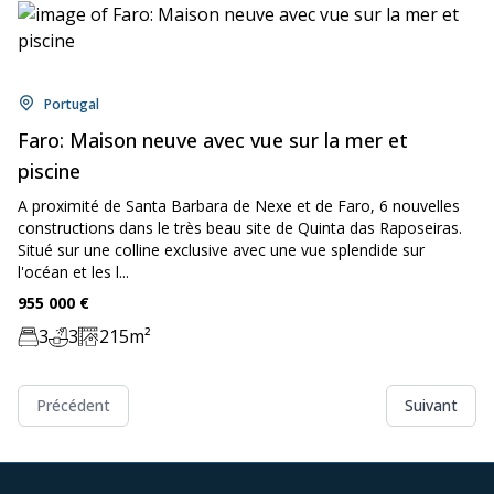
Location:
Portugal
Faro: Maison neuve avec vue sur la mer et
piscine
A proximité de Santa Barbara de Nexe et de Faro, 6 nouvelles
constructions dans le très beau site de Quinta das Raposeiras.
Situé sur une colline exclusive avec une vue splendide sur
l'océan et les l...
Price:
955 000
€
3
3
215
m²
Chambre:
Bathrooms:
Zone:
Précédent
Suivant