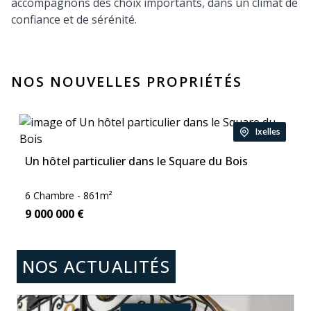
accompagnons des choix importants, dans un climat de
confiance et de sérénité.
NOS NOUVELLES PROPRIÉTÉS
Ixelles
Location:
Un hôtel particulier dans le Square du Bois
Chambre:
Zone:
6
Chambre -
861
m²
Price:
9 000 000
€
NOS ACTUALITÉS