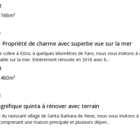
€
166
m²
ooms:
ne:
on:
l
- Propriété de charme avec superbe vue sur la mer
e coline à Estoi, à quelques kilomètres de Faro, nous vous invitons 
able sur la mer. Entièrement rénovée en 2018 avec b...
€
460
m²
ooms:
ne:
on:
l
gnifique quinta à rénover avec terrain
 du ravissant village de Santa Barbara de Nexe, nous vous invitons à 
omprenant une maison principale et plusieurs dépen...