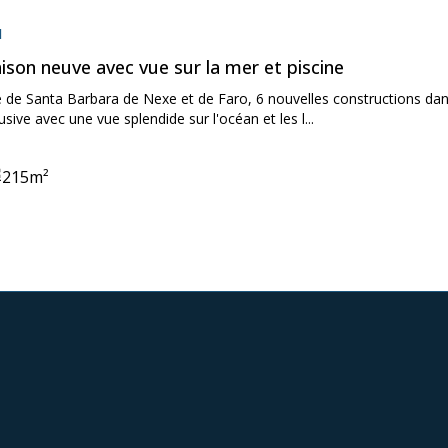
on:
l
ison neuve avec vue sur la mer et piscine
 de Santa Barbara de Nexe et de Faro, 6 nouvelles constructions dans
lusive avec une vue splendide sur l'océan et les l...
215
m²
ooms:
ne: