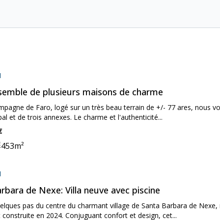
on:
l
semble de plusieurs maisons de charme
mpagne de Faro, logé sur un très beau terrain de +/- 77 ares, nous 
ipal et de trois annexes. Le charme et l'authenticité...
€
453
m²
ooms:
ne:
on:
l
rbara de Nexe: Villa neuve avec piscine
uelques pas du centre du charmant village de Santa Barbara de Nexe, 
construite en 2024. Conjuguant confort et design, cet...