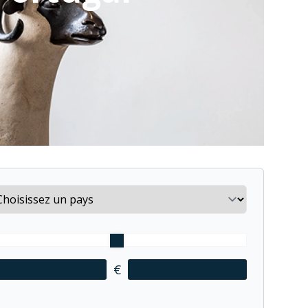
untry
€