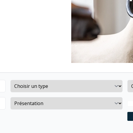
Property type
Co
Sort by