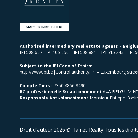
MAISON IMMOBILIÈRE
Authorised intermediary real estate agents – Belgiu
IPI 508 627 - IPI 105 256 – IPI 508 881 – IPI 515 243 – IPI 
Subject to the IPI Code of Ethics:
http://www.ipi.be|Control authority:IPI – Luxembourg Stre
Compte Tiers :
7350 4856 8490
RC professionnelle & cautionnement
AXA BELGIUM N° p
Responsable Anti-blanchiment
Monsieur Philippe Koel
Droit d'auteur 2026 © . James Realty
Tous les droit