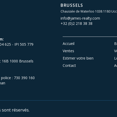
BRUSSELS
Chaussée de Waterloo 1038 1180 Ucc
info@james-realty.com
+32 (0)2 218 38 38
m:
Accueil
B
504 625 - IPI 505 779
Ventes
V
Estimer votre bien
L
et 16B 1000 Brussels
Contact
A
olice : 730 390 160
man
s sont réservés.