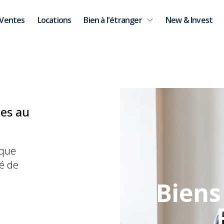
Ventes
Locations
Bien à l'étranger
New & Invest
ces au
 que
é de
Biens 