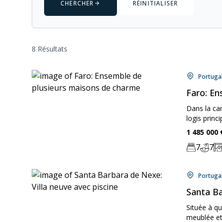
CHERCHER
RÉINITIALISER
8 Résultats
Locati
Portuga
Faro: En
Dans la ca
logis princ
Price:
1 485 000
7
7
Chambre:
Bathr
Zo
Locati
Portuga
Santa Ba
Située à q
meublée et 