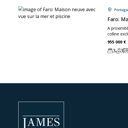
Locati
Portuga
Faro: Ma
A proximité
colline exc
Price:
955 000
€
3
3
Chambre:
Bathr
Zo