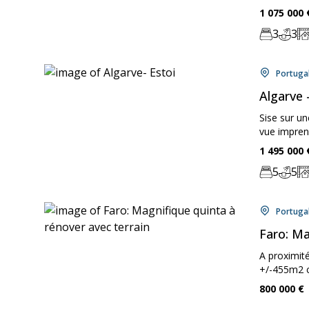
Price:
1 075 000
3
3
Chambre:
Bathr
Zo
Locati
Portuga
Algarve 
Sise sur un
vue impren
Price:
1 495 000
5
5
Chambre:
Bathr
Zo
Locati
Portuga
Faro: Ma
A proximité
+/-455m2 c
Price:
800 000
€