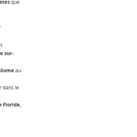
unes
que
r
ns
e sur-
alisme
au
 dans le
e Floride
,