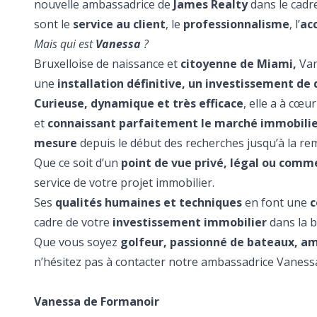
nouvelle ambassadrice de
James Realty
dans le cadr
sont le
service au client
, le
professionnalisme
, l’
ac
Mais qui est
Vanessa
?
Bruxelloise de naissance et
citoyenne de Miami,
Van
une
installation définitive, un investissement de
Curieuse, dynamique et très efficace
, elle a à cœu
et
connaissant parfaitement le marché immobili
mesure
depuis le début des recherches jusqu’à la re
Que ce soit d’un
point de vue privé, légal ou comme
service de votre projet immobilier.
Ses
qualités humaines et techniques
en font une
c
cadre de votre
investissement immobilier
dans la b
Que vous soyez
golfeur, passionné de bateaux, am
n’hésitez pas à contacter notre ambassadrice Vaness
Vanessa de Formanoir