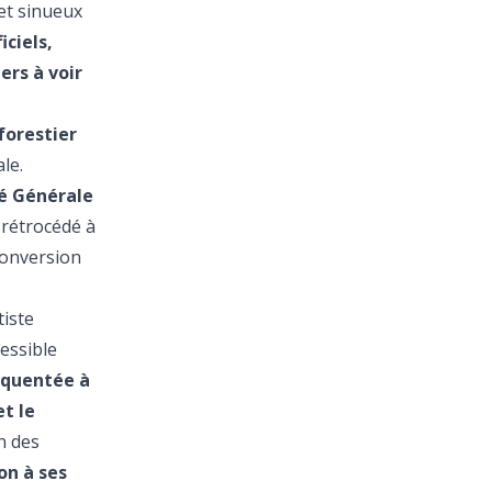
 et sinueux
iciels,
ers à voir
forestier
le.
té Générale
é rétrocédé à
 conversion
tiste
essible
réquentée à
t le
n des
ion à ses