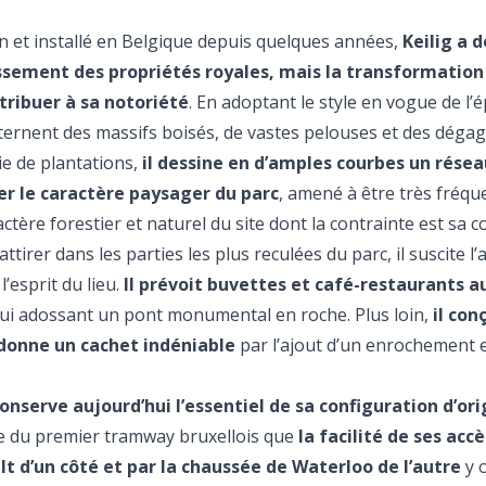
rdin et installé en Belgique depuis quelques années,
Keilig a 
lissement des propriétés royales, mais la transformation
tribuer à sa notoriété
. En adoptant le style en vogue de l’
 alternent des massifs boisés, de vastes pelouses et des dég
ie de plantations,
il dessine en d’amples courbes un résea
er le caractère paysager du parc
, amené à être très fréquen
ctère forestier et naturel du site dont la contrainte est sa 
irer dans les parties les plus reculées du parc, il suscite l’a
’esprit du lieu.
Il prévoit buvettes et café-restaurants a
n lui adossant un pont monumental en roche. Plus loin,
il con
i donne un cachet indéniable
par l’ajout d’un enrochement 
onserve aujourd’hui l’essentiel de sa configuration d’ori
ice du premier tramway bruxellois que
la facilité de ses accè
lt d’un côté et par la chaussée de Waterloo de l’autre
y o