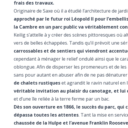
frais des travaux.
Originaire de Saxe où il a étudié l’architecture de ja
approché par le futur roi Léopold II pour l’embel
la Cambre en un parc public va véritablement con
Keilig s’attelle à y créer des scènes pittoresques où
vers de belles échappées. Tandis qu’il prévoit une sér
carrossables et de sentiers qui viendront accentu
cependant à ménager le relief ondulé ainsi que le cara
oblongue. Afin de disperser les promeneurs et de les att
sans pour autant en abuser afin de ne pas dénaturer l
de chalets rustiques
et agrandit le ravin naturel e
véritable invitation au plaisir du canotage, et lu
et d’une île reliée à la terre ferme par un bac.
Dès son ouverture en 1866, le succès du parc, qui c
dépassa toutes les attentes
. Tant la mise en serv
chaussée de la Hulpe et l’avenue Franklin Rooseve