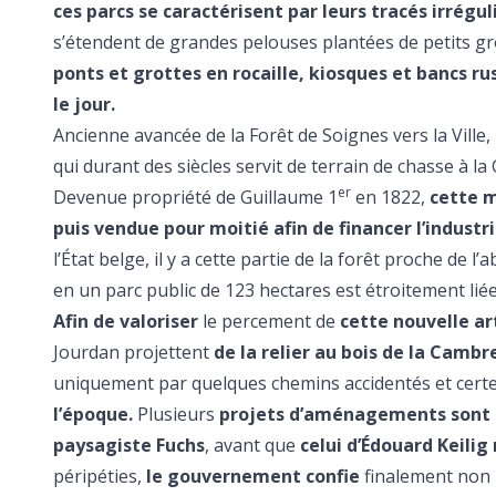
ces parcs se caractérisent par leurs tracés irrégul
s’étendent de grandes pelouses plantées de petits g
ponts et grottes en rocaille, kiosques et bancs ru
le jour.
Ancienne avancée de la Forêt de Soignes vers la Ville,
qui durant des siècles servit de terrain de chasse à l
er
Devenue propriété de Guillaume 1
en 1822,
cette m
puis vendue pour moitié afin de financer l’industr
l’État belge, il y a cette partie de la forêt proche de
en un parc public de 123 hectares est étroitement liée
Afin de valoriser
le percement de
cette nouvelle ar
Jourdan projettent
de la relier au bois de la Cambr
uniquement par quelques chemins accidentés et certe
l’époque.
Plusieurs
projets d’aménagements sont a
paysagiste Fuchs
, avant que
celui d’Édouard Keilig 
péripéties,
le gouvernement confie
finalement non 