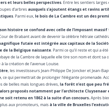
iers et leurs belles perspectives
. Entre les sentiers larges
roupes d’arbres
auxquels s’ajoutent étangs et ravins artif
stiques
. Parmi eux,
le bois de La Cambre est un des premi
son histoire se confond avec celle de l’imposant massif 
a Cour de Brabant avant de devenir la célèbre hêtraie cathédra
agnifique futaie est intégrée aux capitaux de la Socié
ie de la Belgique naissante
. Parmi ce qu’il reste et qui a ét
 l’abbaye de la Cambre de laquelle elle tire son nom et dont sa
 à la création de l’avenue Louise.
tère
, les investisseurs Jean-Philippe De Joncker et Jean-Bap
e
, ce qui permettrait de prolonger l’élégante promenade. Acc
s de belles mais longues drèves,
la forêt n’est que peu f
lors proposés notamment par l’architecte Cluysenaar e
ne soit retenu en 1862 à la suite d’un concours.
Après bie
plus aux promoteurs, mais
à la ville de Bruxelles l’exécut