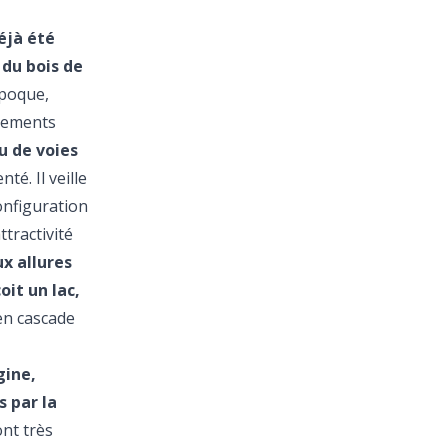
déjà été
 du bois de
époque,
agements
u de voies
té. Il veille
configuration
ttractivité
ux allures
çoit un lac,
en cascade
gine,
s par la
nt très