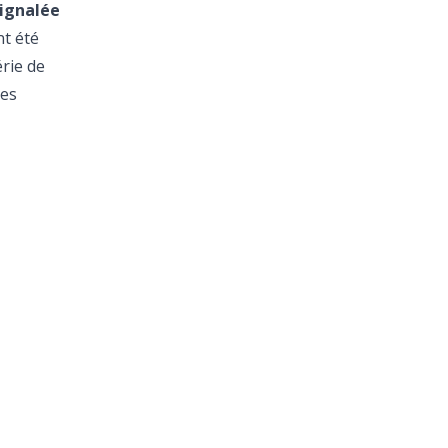
signalée
nt été
rie de
les